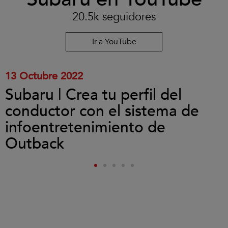
aceptar
las
20.5k seguidores
cookies
y
reproducir
Ir a YouTube
el
vídeo.
13 Octubre 2022
Subaru | Crea tu perfil del
conductor con el sistema de
infoentretenimiento de
Outback