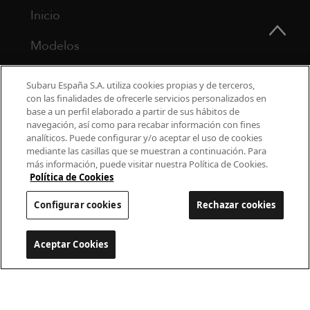
Inicio
Modelos
¿Por qué Subaru?
Subaru España S.A. utiliza cookies propias y de terceros,
con las finalidades de ofrecerle servicios personalizados en
Finance
base a un perfil elaborado a partir de sus hábitos de
navegación, así como para recabar información con fines
Propietarios
analíticos. Puede configurar y/o aceptar el uso de cookies
mediante las casillas que se muestran a continuación. Para
más información, puede visitar nuestra Política de Cookies.
Contacto
Política de Cookies
Universo Subaru
Configurar cookies
Rechazar cookies
900 440 044
Aceptar Cookies
Configurar cookies
cac.subaru@subaru.es
Aviso Legal
Política de Privacidad
Politica de cookies