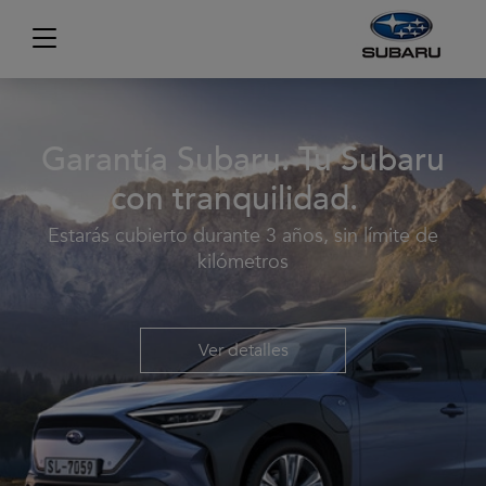
Garantía Subaru. Tu Subaru
con tranquilidad.
Estarás cubierto durante 3 años, sin límite de
kilómetros
Ver detalles