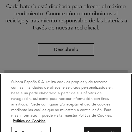
Cada batería está diseñada para ofrecer el máximo
rendimiento. Conoce cómo contribuimos al
reciclaje y tratamiento responsable de las baterías a
través de nuestra red oficial.
Descúbrelo
Subaru España S.A. utiliza cookies propias y de terceros,
con las finalidades de ofrecerle servicios personalizados en
base a un perfil elaborado a partir de sus hábitos de
navegación, así como para recabar información con fines
analíticos. Puede configurar y/o aceptar el uso de cookies
mediante las casillas que se muestran a continuación. Para
más información, puede visitar nuestra Política de Cookies.
Política de Cookies