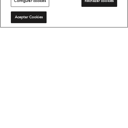
Configurar cookies
Rechazar cookies
Aceptar Cookies
Etiquetado Neumáticos
El nuevo Reglamento (UE) 2020/740, dispone que
los neumáticos deberán estar etiquetados de
manera que proporcionen una visión rápida y clara
de las prestaciones de los mismos. De esta manera,
se facilita a los consumidores y profesionales del
sector la elección de los neumáticos que mejor se
ajusten a sus necesidades de conducción.
Ver Reglamento