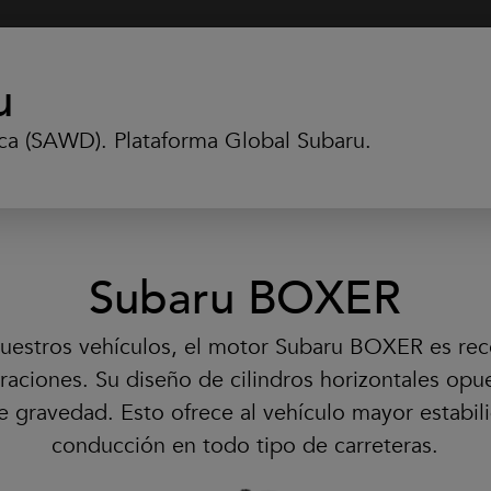
 qué Subaru?
Finance
Propietarios
u
ca (SAWD). Plataforma Global Subaru.
tro futuro es nuestro p
 de Subaru: un ejemplo de constante evolución hac
Subaru BOXER
+ Información
nuestros vehículos, el motor Subaru BOXER es rec
raciones. Su diseño de cilindros horizontales o
e gravedad. Esto ofrece al vehículo mayor estabilid
conducción en todo tipo de carreteras.