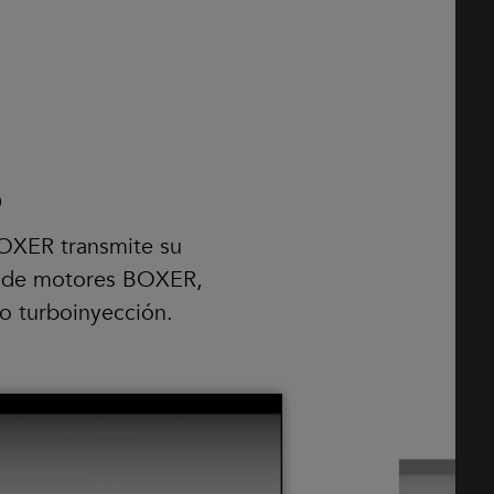
o
BOXER transmite su
a de motores BOXER,
o turboinyección.