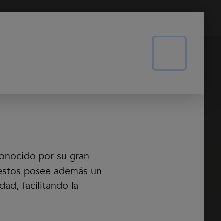
Contacto
Universo Subaru
asado
ia el futuro
onocido por su gran
puestos posee además un
ad, facilitando la