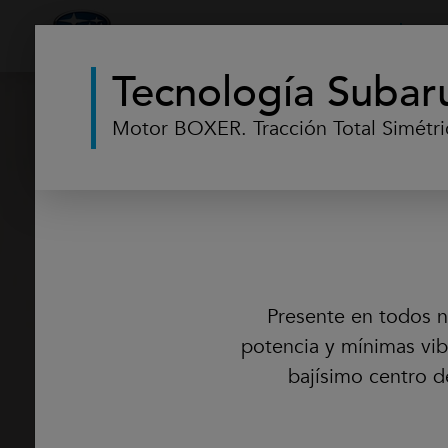
Inicio
Modelos
¿Por
Tecnología Subar
Motor BOXER. Tracción Total Simétri
Nues
La historia
Presente en todos 
potencia y mínimas vib
bajísimo centro d