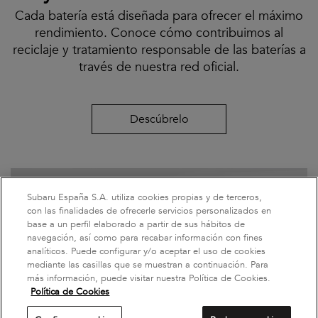
Cada batería está diseñada para ofrecer el máximo
rendimiento. Conoce cómo contribuimos al
reciclaje y tratamiento responsable de las baterías a
través de nuestra red oficial.
Descúbrelo
Subaru España S.A. utiliza cookies propias y de terceros,
con las finalidades de ofrecerle servicios personalizados en
base a un perfil elaborado a partir de sus hábitos de
navegación, así como para recabar información con fines
analíticos. Puede configurar y/o aceptar el uso de cookies
mediante las casillas que se muestran a continuación. Para
más información, puede visitar nuestra Política de Cookies.
Política de Cookies