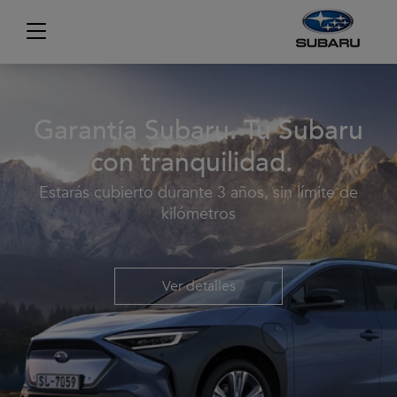
Garantía Subaru. Tu Subaru
con tranquilidad.
Estarás cubierto durante 3 años, sin límite de
kilómetros
Ver detalles