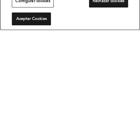
Configurar cookies
Rechazar cookies
Aceptar Cookies
Etiquetado Neumáticos
El nuevo Reglamento (UE) 2020/740, dispone que
los neumáticos deberán estar etiquetados de
manera que proporcionen una visión rápida y clara
de las prestaciones de los mismos. De esta manera,
se facilita a los consumidores y profesionales del
sector la elección de los neumáticos que mejor se
ajusten a sus necesidades de conducción.
Ver Reglamento