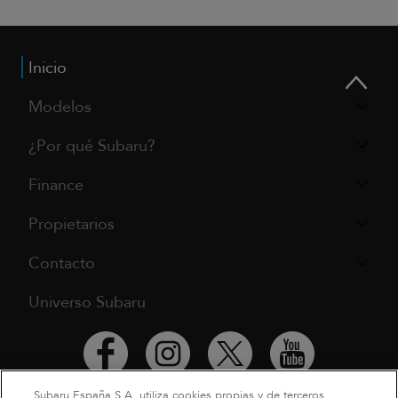
Inicio
Modelos
¿Por qué Subaru?
Finance
Propietarios
Contacto
Universo Subaru
Subaru España S.A. utiliza cookies propias y de terceros,