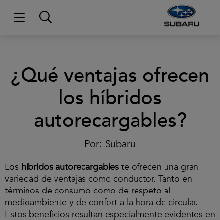
¿Qué ventajas ofrecen
los híbridos
autorecargables?
C
l
Por:
Subaru
i
c
Los
híbridos autorecargables
te ofrecen una gran
p
a
variedad de ventajas como conductor. Tanto en
r
términos de consumo como de respeto al
a
medioambiente y de confort a la hora de circular.
a
c
Estos beneficios resultan especialmente evidentes en