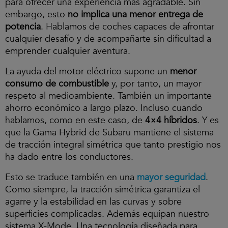
para ofrecer una experiencia más agradable. Sin
a
embargo, esto
no implica una menor entrega de
s
potencia
. Hablamos de coches capaces de afrontar
c
o
cualquier desafío y de acompañarte sin dificultad a
o
emprender cualquier aventura.
k
i
La ayuda del motor eléctrico supone un
menor
e
consumo de combustible
s
y, por tanto, un mayor
y
respeto al medioambiente. También un importante
r
ahorro económico a largo plazo. Incluso cuando
e
hablamos, como en este caso, de
p
4×4 híbridos
. Y es
r
que la Gama Hybrid de Subaru mantiene el sistema
o
de tracción integral simétrica que tanto prestigio nos
d
ha dado entre los conductores.
u
c
i
Esto se traduce también en una
mayor seguridad
.
r
Como siempre, la tracción simétrica garantiza el
e
agarre y la estabilidad en las curvas y sobre
l
v
superficies complicadas. Además equipan nuestro
í
sistema X-Mode. Una tecnología diseñada para