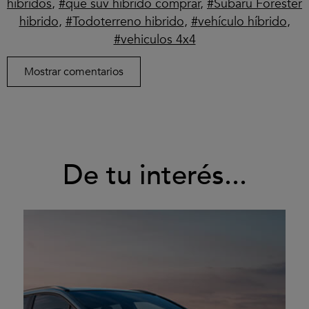
hibridos
,
que suv hibrido comprar
,
Subaru Forester
hibrido
,
Todoterreno hibrido
,
vehículo híbrido
,
vehiculos 4x4
Mostrar comentarios
De tu interés...