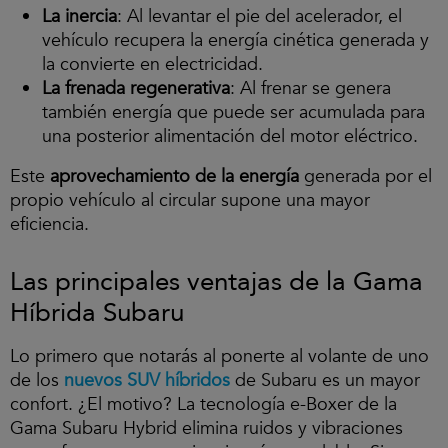
r
La inercia
: Al levantar el pie del acelerador, el
e
vehículo recupera la energía cinética generada y
l
v
la convierte en electricidad.
í
La frenada regenerativa
: Al frenar se genera
d
también energía que puede ser acumulada para
e
o
una posterior alimentación del motor eléctrico.
.
Este
aprovechamiento de la energía
generada por el
C
l
propio vehículo al circular supone una mayor
i
eficiencia.
c
p
a
Las principales ventajas de la Gama
r
a
Híbrida Subaru
a
c
Lo primero que notarás al ponerte al volante de uno
e
p
de los
nuevos SUV híbridos
de Subaru es un mayor
t
confort. ¿El motivo? La tecnología e-Boxer de la
a
Gama Subaru Hybrid elimina ruidos y vibraciones
r
l