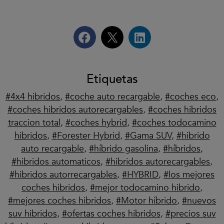
Etiquetas
4x4 hibridos
,
coche auto recargable
,
coches eco
,
coches hibridos autorecargables
,
coches hibridos
traccion total
,
coches hybrid
,
coches todocamino
hibridos
,
Forester Hybrid
,
Gama SUV
,
hibrido
auto recargable
,
híbrido gasolina
,
híbridos
,
hibridos automaticos
,
hibridos autorecargables
,
hibridos autorrecargables
,
HYBRID
,
los mejores
coches hibridos
,
mejor todocamino hibrido
,
mejores coches hibridos
,
Motor híbrido
,
nuevos
suv hibridos
,
ofertas coches hibridos
,
precios suv