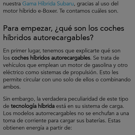
e
nuestra
Gama Híbrida Subaru
, gracias al uso del
p
motor híbrido e-Boxer. Te contamos cuáles son.
t
a
r
Para empezar, ¿qué son los coches
l
a
híbridos autorecargables?
s
c
o
En primer lugar, tenemos que explicarte qué son
o
los
coches híbridos autorecargables
. Se trata de
k
vehículos que emplean un motor de gasolina y otro
i
e
eléctrico como sistemas de propulsión. Esto les
s
permite circular con uno solo de ellos o combinando
y
ambos.
r
e
Sin embargo, la verdadera peculiaridad de este tipo
p
r
de
tecnología híbrida
está en su sistema de carga.
o
Los modelos autorrecargables no se enchufan a una
d
toma de corriente para cargar sus baterías. Estas
u
c
obtienen energía a partir de:
i