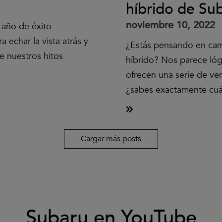
híbrido de Su
noviembre 10, 2022
n año de éxito
 echar la vista atrás y
¿Estás pensando en camb
e nuestros hitos
híbrido? Nos parece lóg
ofrecen una serie de ven
¿sabes exactamente cuá
Cargar más posts
Subaru en YouTube
Clic
para