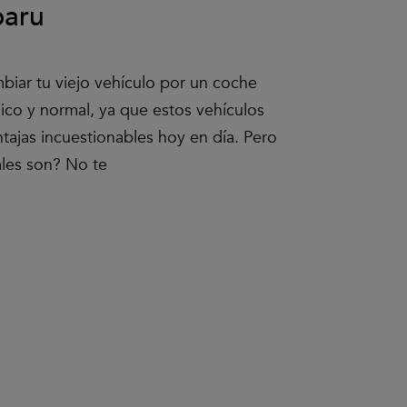
baru
iar tu viejo vehículo por un coche
ico y normal, ya que estos vehículos
tajas incuestionables hoy en día. Pero
les son? No te
Clic
para