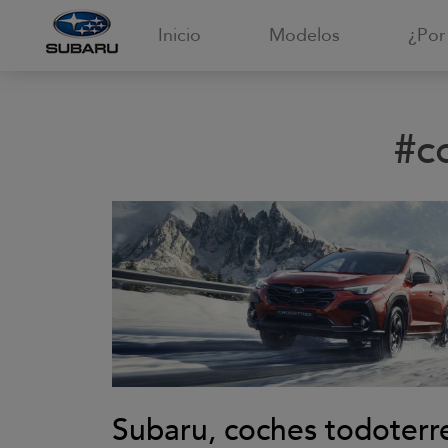
Inicio
Modelos
¿Por
#co
Subaru, coches todoterr