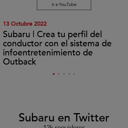
reproducir
Ir a YouTube
el
vídeo.
13 Octubre 2022
Subaru | Crea tu perfil del
conductor con el sistema de
infoentretenimiento de
Outback
Subaru en Twitter
12k seguidores