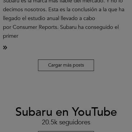
Subaru es la marca más fiable del mercado. Y no lo
decimos nosotros. Esta es la conclusión a la que ha
llegado el estudio anual llevado a cabo
por Consumer Reports. Subaru ha conseguido el
primer
Cargar más posts
Clic
Subaru en YouTube
para
aceptar
las
20.5k seguidores
cookies
y