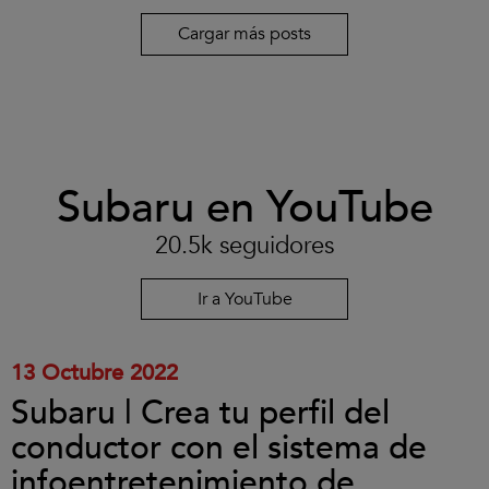
Cargar más posts
Clic
Subaru en YouTube
para
aceptar
las
20.5k seguidores
cookies
y
reproducir
Ir a YouTube
el
vídeo.
13 Octubre 2022
Subaru | Crea tu perfil del
conductor con el sistema de
infoentretenimiento de