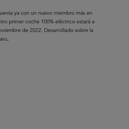
 cuenta ya con un nuevo miembro más en
estro primer coche 100% eléctrico estará a
oviembre de 2022. Desarrollado sobre la
aru,
Clic
para
aceptar
las