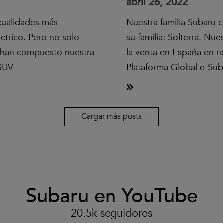
abril 26, 2022
 cualidades más
Nuestra familia Subaru
ctrico. Pero no solo
su familia: Solterra. Nu
e han compuesto nuestra
la venta en España en n
 SUV
Plataforma Global e-Sub
Cargar más posts
Subaru en YouTube
Clic
para
aceptar
20.5k seguidores
las