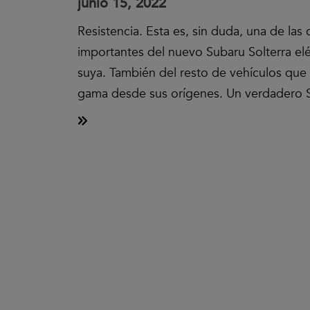
junio 15, 2022
Resistencia. Esta es, sin duda, una de las
importantes del nuevo Subaru Solterra elé
suya. También del resto de vehículos qu
gama desde sus orígenes. Un verdadero
Clic
para
aceptar
las