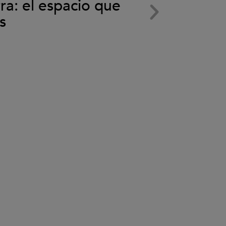
rra: el espacio que
Subaru 
s
de Fore