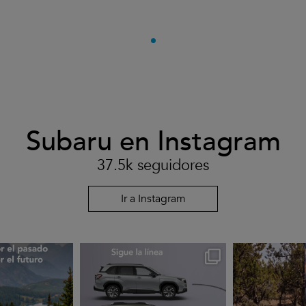
Subaru en Instagram
37.5k seguidores
Ir a Instagram
rues
subarues
suba
go 3
Jul 30
J