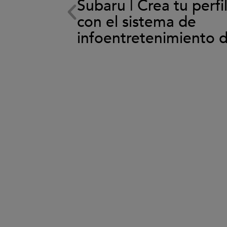
Subaru | Crea tu perfi
ema de
con el sistema de
back
infoentretenimiento 