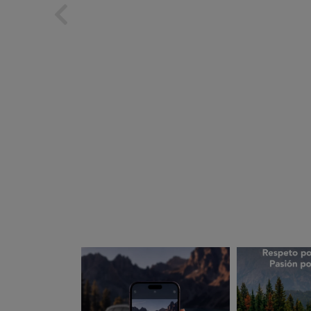
subarues
suba
Ago 5
A