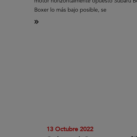
motor horizontalmente opuesto Subaru Bo
Boxer lo más bajo posible, se
Clic
para
aceptar
las
cookies
y
reproducir
el
vídeo.
13 Octubre 2022