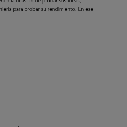
ienen la ocasión de probar sus ideas,
geniería para probar su rendimiento. En ese
Clic
para
aceptar
las
cookies
y
reproducir
el
vídeo.
29 Septiem