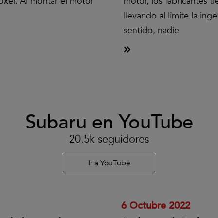
xer. Al montar el motor
motor, los fabricantes t
llevando al límite la in
sentido, nadie
Subaru en YouTube
Clic
para
aceptar
20.5k seguidores
las
cookies
y
Ir a YouTube
reproducir
el
vídeo.
6 Octubre 2022