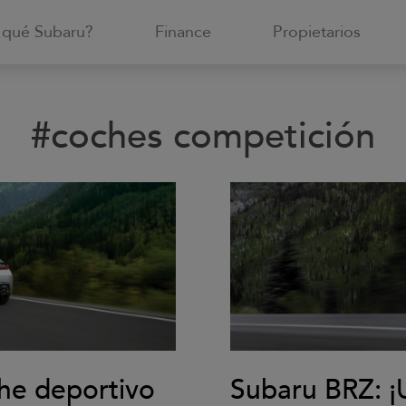
 qué Subaru?
Finance
Propietarios
#coches competición
he deportivo
Subaru BRZ: ¡U