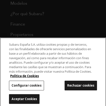
Modelos
¿Por qué Subaru?
Finance
Propietarios
Contacto
Subaru España S.A. utiliza cookies propias y de terceros,
con las finalidades de ofrecerle servicios personalizados en
base a un perfil elaborado a partir de sus hábitos de
Universo Subaru
navegación, así como para recabar información con fines
analíticos. Puede configurar y/o aceptar el uso de cookies
mediante las casillas que se muestran a continuación. Para
900 440 044
más información, puede visitar nuestra Política de Cookies.
cac.subaru@subaru.es
Política de Cookies
Aviso Legal
Política de Privacidad
Configurar cookies
Rechazar cookies
Politica de cookies
Configurar cookies
Aceptar Cookies
Configurar cookies
© 2022 SUBARU España