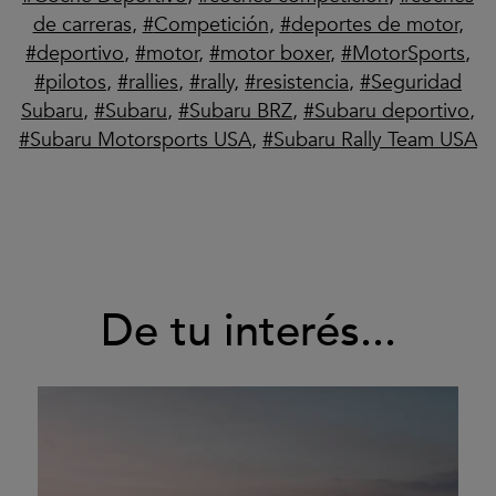
de carreras
,
Competición
,
deportes de motor
,
deportivo
,
motor
,
motor boxer
,
MotorSports
,
pilotos
,
rallies
,
rally
,
resistencia
,
Seguridad
Subaru
,
Subaru
,
Subaru BRZ
,
Subaru deportivo
,
Subaru Motorsports USA
,
Subaru Rally Team USA
De tu interés...