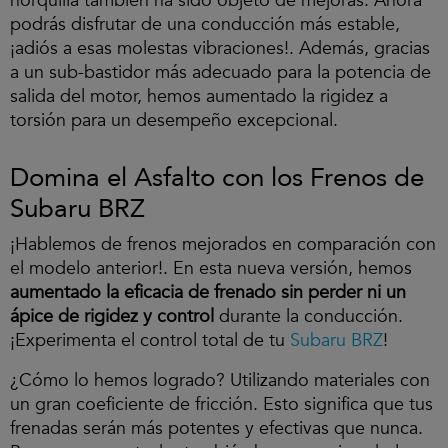
horquilla también ha sido objeto de mejoras. Ahora
e
podrás disfrutar de una conducción más estable,
l
v
¡adiós a esas molestas vibraciones!. Además, gracias
í
a un sub-bastidor más adecuado para la potencia de
d
salida del motor, hemos aumentado la rigidez a
e
o
torsión para un desempeño excepcional.
.
Domina el Asfalto con los Frenos de
Subaru BRZ
¡Hablemos de frenos mejorados en comparación con
el modelo anterior!. En esta nueva versión, hemos
aumentado la eficacia de frenado sin perder ni un
ápice de rigidez y control
durante la conducción.
¡Experimenta el control total de tu
Subaru BRZ
!
¿Cómo lo hemos logrado? Utilizando materiales con
un gran coeficiente de fricción. Esto significa que tus
frenadas serán más potentes y efectivas que nunca.