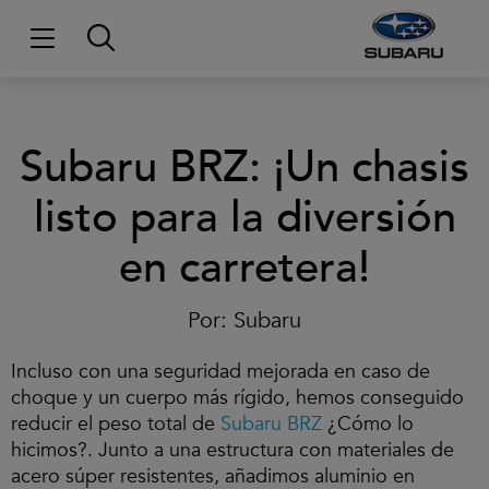
Subaru BRZ: ¡Un chasis
listo para la diversión
en carretera!
C
l
i
Por:
Subaru
c
p
Incluso con una seguridad mejorada en caso de
a
choque y un cuerpo más rígido, hemos conseguido
r
a
reducir el peso total de
Subaru BRZ
¿Cómo lo
a
hicimos?. Junto a una estructura con materiales de
c
acero súper resistentes, añadimos aluminio en
e