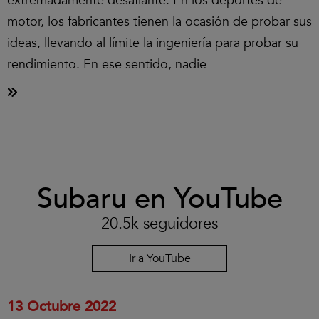
extremadamente desafiante. En los deportes de
motor, los fabricantes tienen la ocasión de probar sus
ideas, llevando al límite la ingeniería para probar su
rendimiento. En ese sentido, nadie
Clic
Subaru en YouTube
para
aceptar
las
20.5k seguidores
cookies
y
reproducir
Ir a YouTube
el
vídeo.
13 Octubre 2022