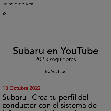
no se produzca.
Clic
Subaru en YouTube
para
aceptar
las
20.5k seguidores
cookies
y
reproducir
Ir a YouTube
el
vídeo.
13 Octubre 2022
Subaru | Crea tu perfil del
conductor con el sistema de