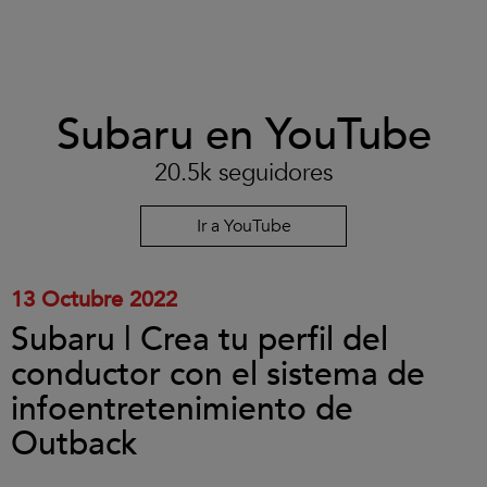
Clic
Subaru en YouTube
para
aceptar
las
20.5k seguidores
cookies
y
reproducir
Ir a YouTube
el
vídeo.
13 Octubre 2022
Subaru | Crea tu perfil del
conductor con el sistema de
infoentretenimiento de
Outback