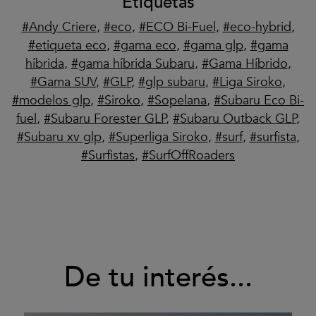
Etiquetas
Andy Criere
,
eco
,
ECO Bi-Fuel
,
eco-hybrid
,
etiqueta eco
,
gama eco
,
gama glp
,
gama
híbrida
,
gama híbrida Subaru
,
Gama Híbrido
,
Gama SUV
,
GLP
,
glp subaru
,
Liga Siroko
,
modelos glp
,
Siroko
,
Sopelana
,
Subaru Eco Bi-
fuel
,
Subaru Forester GLP
,
Subaru Outback GLP
,
Subaru xv glp
,
Superliga Siroko
,
surf
,
surfista
,
Surfistas
,
SurfOffRoaders
De tu interés...