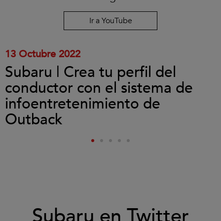
cookies
y
reproducir
Ir a YouTube
el
vídeo.
13 Octubre 2022
Subaru | Crea tu perfil del
conductor con el sistema de
infoentretenimiento de
Outback
Subaru en Twitter