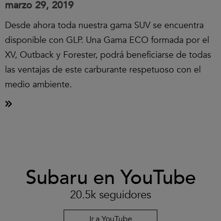
marzo 29, 2019
Desde ahora toda nuestra gama SUV se encuentra
disponible con GLP. Una Gama ECO formada por el
XV, Outback y Forester, podrá beneficiarse de todas
las ventajas de este carburante respetuoso con el
medio ambiente.
Clic
Subaru en YouTube
para
aceptar
las
20.5k seguidores
cookies
y
reproducir
Ir a YouTube