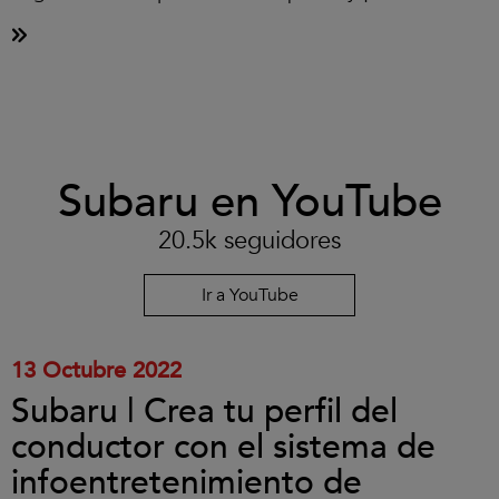
Clic
Subaru en YouTube
para
aceptar
las
20.5k seguidores
cookies
y
reproducir
Ir a YouTube
el
vídeo.
13 Octubre 2022
Subaru | Crea tu perfil del
conductor con el sistema de
infoentretenimiento de