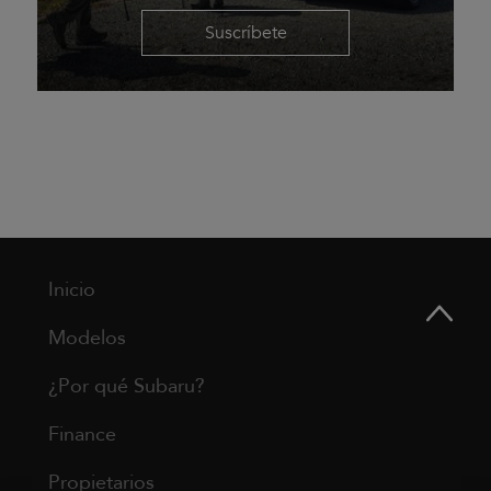
Suscríbete
Inicio
Modelos
¿Por qué Subaru?
Finance
Propietarios