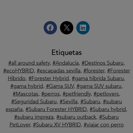
Etiquetas
all around safety
,
Andalucía
,
Destinos Subaru
,
ecoHYBRID
,
escapadas sevilla
,
forester
,
Forester
Híbrido
,
Forester Hybrid
,
gama híbrida Subaru
,
gama hybrid
,
Gama SUV
,
gama SUV subaru
,
Mascotas
,
perros
,
petfriendly
,
petlovers
,
Seguridad Subaru
,
Sevilla
,
Subaru
,
subaru
españa
,
Subaru Forester HYBRID
,
Subaru hybrid
,
subaru impreza
,
subaru outback
,
Subaru
PetLover
,
Subaru XV HYBRID
,
viajar con perro