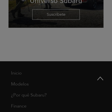
Universo Subaru
Suscríbete
Inicio
Modelos
¿Por qué Subaru?
Finance