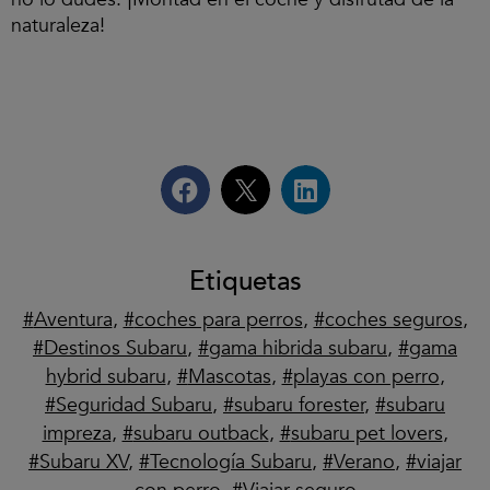
naturaleza!
Etiquetas
Aventura
,
coches para perros
,
coches seguros
,
Destinos Subaru
,
gama hibrida subaru
,
gama
hybrid subaru
,
Mascotas
,
playas con perro
,
Seguridad Subaru
,
subaru forester
,
subaru
impreza
,
subaru outback
,
subaru pet lovers
,
Subaru XV
,
Tecnología Subaru
,
Verano
,
viajar