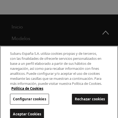
Inicio
Modelos
¿Por qué Subaru?
Subaru España S.A. utiliza cookies propias y de terceros,
con las finalidades de ofrecerle servicios personalizados en
Finance
base a un perfil elaborado a partir de sus hábitos de
navegación, así como para recabar información con fines
Propietarios
analíticos. Puede configurar y/o aceptar el uso de cookies
mediante las casillas que se muestran a continuación. Para
más información, puede visitar nuestra Política de Cookies.
Contacto
Política de Cookies
Universo Subaru
Configurar cookies
Rechazar cookies
900 440 044
Aceptar Cookies
Configurar cookies
cac.subaru@subaru.es