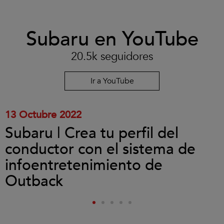
Clic
Subaru en YouTube
para
aceptar
las
20.5k seguidores
cookies
y
reproducir
Ir a YouTube
el
vídeo.
13 Octubre 2022
Subaru | Crea tu perfil del
conductor con el sistema de
infoentretenimiento de
Outback