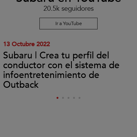
las
20.5k seguidores
cookies
y
reproducir
Ir a YouTube
el
vídeo.
13 Octubre 2022
Subaru | Crea tu perfil del
conductor con el sistema de
infoentretenimiento de
Outback