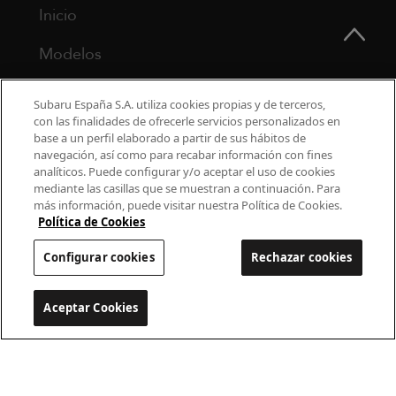
Inicio
Modelos
¿Por qué Subaru?
Subaru España S.A. utiliza cookies propias y de terceros,
con las finalidades de ofrecerle servicios personalizados en
Finance
base a un perfil elaborado a partir de sus hábitos de
navegación, así como para recabar información con fines
Propietarios
analíticos. Puede configurar y/o aceptar el uso de cookies
mediante las casillas que se muestran a continuación. Para
más información, puede visitar nuestra Política de Cookies.
Contacto
Política de Cookies
Universo Subaru
Configurar cookies
Rechazar cookies
900 440 044
Aceptar Cookies
Configurar cookies
cac.subaru@subaru.es
Aviso Legal
Política de Privacidad
Politica de cookies