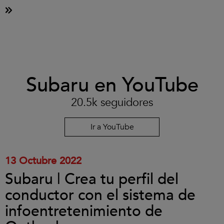
Clic
Subaru en YouTube
para
aceptar
las
20.5k seguidores
cookies
y
reproducir
Ir a YouTube
el
vídeo.
13 Octubre 2022
Subaru | Crea tu perfil del
conductor con el sistema de
infoentretenimiento de