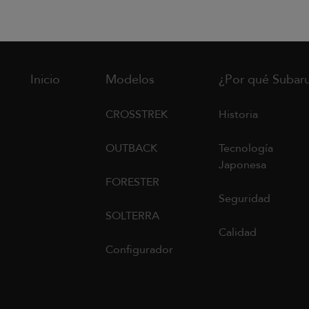
Inicio
Modelos
¿Por qué Subar
CROSSTREK
Historia
OUTBACK
Tecnología
Japonesa
FORESTER
Seguridad
SOLTERRA
Calidad
Configurador