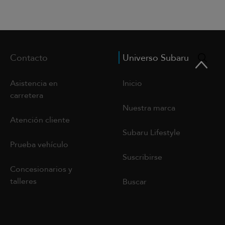
Contacto
Universo Subaru
Asistencia en
Inicio
carretera
Nuestra marca
Atención cliente
Subaru Lifestyle
Prueba vehículo
Suscribirse
Concesionarios y
talleres
Buscar