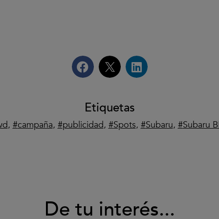
Etiquetas
wd
,
campaña
,
publicidad
,
Spots
,
Subaru
,
Subaru B
De tu interés...