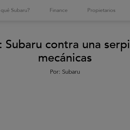
 qué Subaru?
Finance
Propietarios
 Subaru contra una serpi
mecánicas
Por:
Subaru