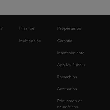
u?
Finance
Propietarios
Multiopción
Garantía
Mantenimiento
App My Subaru
Recambios
Accesorios
Etiquetado de
neumáticos