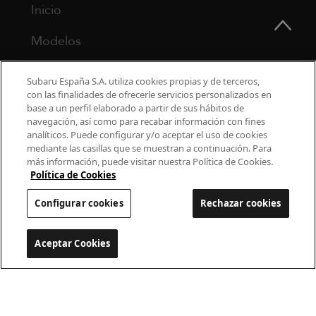
Inicio
Modelos
¿Por qué Subaru?
Subaru España S.A. utiliza cookies propias y de terceros,
con las finalidades de ofrecerle servicios personalizados en
Finance
base a un perfil elaborado a partir de sus hábitos de
navegación, así como para recabar información con fines
Propietarios
analíticos. Puede configurar y/o aceptar el uso de cookies
mediante las casillas que se muestran a continuación. Para
más información, puede visitar nuestra Política de Cookies.
Contacto
Política de Cookies
Universo Subaru
Configurar cookies
Rechazar cookies
900 440 044
Aceptar Cookies
Configurar cookies
cac.subaru@subaru.es
Aviso Legal
Política de Privacidad
Politica de cookies
Configurar cookies