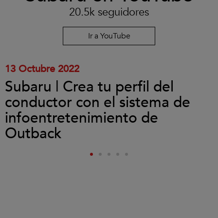
las
20.5k seguidores
cookies
y
reproducir
Ir a YouTube
el
vídeo.
13 Octubre 2022
Subaru | Crea tu perfil del
conductor con el sistema de
infoentretenimiento de
Outback