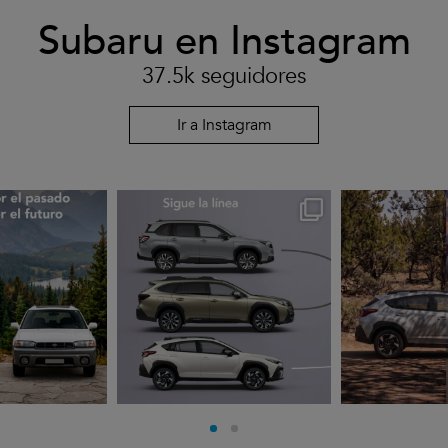
Subaru en Instagram
37.5k seguidores
Ir a Instagram
rues
subarues
suba
go 3
Jul 30
J