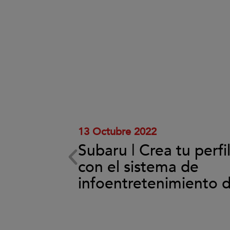
Clic
para
aceptar
las
cookies
y
reproducir
el
vídeo.
13 Octubre 2022
Subaru | Crea tu perfi
ema de
con el sistema de
back
infoentretenimiento 