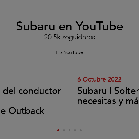
Subaru en YouTube
Clic
para
aceptar
20.5k seguidores
las
cookies
y
Ir a YouTube
reproducir
el
vídeo.
6 Octubre 2022
l del conductor
Subaru | Solte
necesitas y má
de Outback