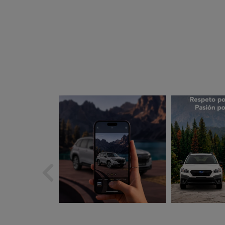
subarues
suba
Ago 5
A