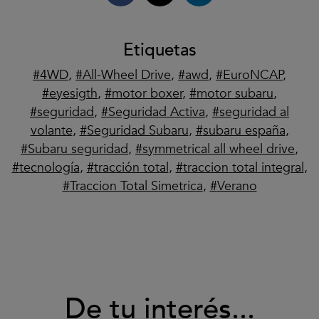
Etiquetas
4WD
,
All-Wheel Drive
,
awd
,
EuroNCAP
,
eyesigth
,
motor boxer
,
motor subaru
,
seguridad
,
Seguridad Activa
,
seguridad al
volante
,
Seguridad Subaru
,
subaru españa
,
Subaru seguridad
,
symmetrical all wheel drive
,
tecnología
,
tracción total
,
traccion total integral
,
Traccion Total Simetrica
,
Verano
De tu interés...