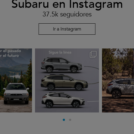
Subaru en Instagram
37.5k seguidores
Ir a Instagram
rues
subarues
suba
go 3
Jul 30
J