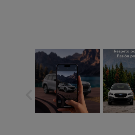
subarues
suba
Ago 5
A