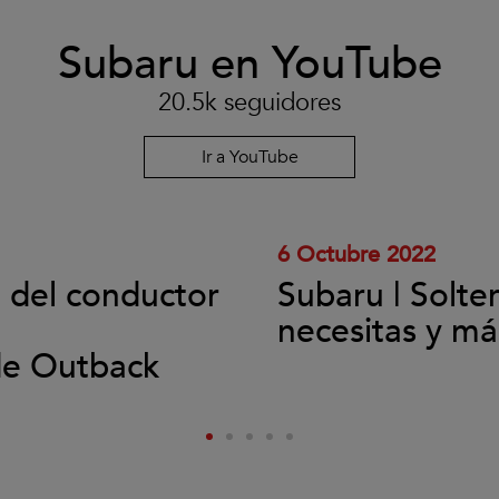
Subaru en YouTube
Clic
para
aceptar
20.5k seguidores
las
cookies
y
Ir a YouTube
reproducir
el
vídeo.
6 Octubre 2022
l del conductor
Subaru | Solte
necesitas y má
de Outback