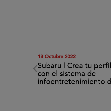
Clic
para
aceptar
las
cookies
y
reproducir
el
vídeo.
13 Octubre 2022
Subaru | Crea tu perfi
ema de
con el sistema de
back
infoentretenimiento 