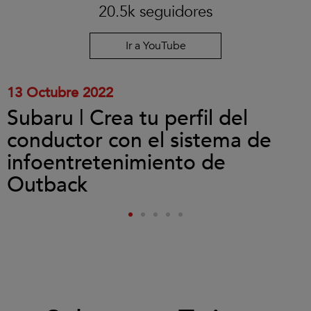
las
20.5k seguidores
cookies
y
reproducir
Ir a YouTube
el
vídeo.
13 Octubre 2022
Subaru | Crea tu perfil del
conductor con el sistema de
infoentretenimiento de
Outback