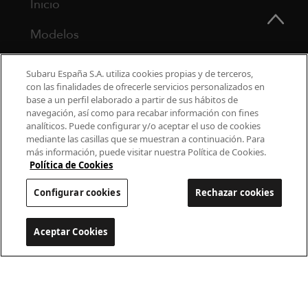
Inicio
Modelos
¿Por qué Subaru?
Subaru España S.A. utiliza cookies propias y de terceros,
con las finalidades de ofrecerle servicios personalizados en
Finance
base a un perfil elaborado a partir de sus hábitos de
navegación, así como para recabar información con fines
Propietarios
analíticos. Puede configurar y/o aceptar el uso de cookies
mediante las casillas que se muestran a continuación. Para
más información, puede visitar nuestra Política de Cookies.
Contacto
Política de Cookies
Universo Subaru
Configurar cookies
Rechazar cookies
900 440 044
Aceptar Cookies
Configurar cookies
cac.subaru@subaru.es
Aviso Legal
Política de Privacidad
Politica de cookies
Configurar cookies