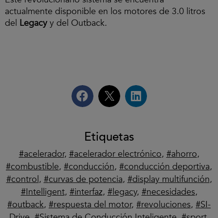
actualmente disponible en los motores de 3.0 litros
del
Legacy
y del Outback.
Etiquetas
acelerador
,
acelerador electrónico
,
ahorro
,
combustible
,
conducción
,
conducción deportiva
,
control
,
curvas de potencia
,
display multifunción
,
Intelligent
,
interfaz
,
legacy
,
necesidades
,
outback
,
respuesta del motor
,
revoluciones
,
SI-
Drive
,
Sistema de Conducción Inteligente
,
sport
,