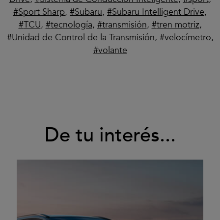
Sport Sharp
,
Subaru
,
Subaru Intelligent Drive
,
TCU
,
tecnología
,
transmisión
,
tren motriz
,
Unidad de Control de la Transmisión
,
velocímetro
,
volante
De tu interés...