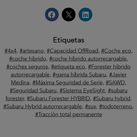
Etiquetas
4x4
,
artesano
,
Capacidad OffRoad
,
Coche eco
,
coche hibrido
,
coche hibrido autorrecargable
,
coches seguros
,
etiqueta eco
,
Forester hibrido
autorrecargable
,
gama híbrida Subaru
,
Javier
Medina
,
Máxima Seguridad de Serie
,
SAWD
,
Seguridad Subaru
,
Sistema EyeSight
,
subaru
forester
,
Subaru Forester HYBRID
,
Subaru hybrid
,
Subaru Hybrid autorrecargable
,
suv
,
todoterreno
,
Tracción total permanente