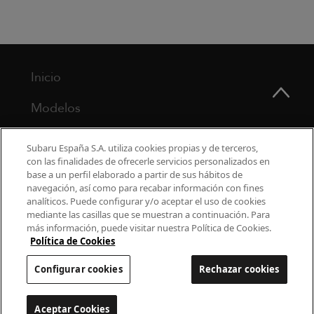
Inicio
Modelos
¿Por qué Subaru?
Subaru España S.A. utiliza cookies propias y de terceros,
con las finalidades de ofrecerle servicios personalizados en
Finance
base a un perfil elaborado a partir de sus hábitos de
navegación, así como para recabar información con fines
Propietarios
analíticos. Puede configurar y/o aceptar el uso de cookies
mediante las casillas que se muestran a continuación. Para
más información, puede visitar nuestra Política de Cookies.
Contacto
Política de Cookies
Universo Subaru
Configurar cookies
Rechazar cookies
900 440 044
Aceptar Cookies
Configurar cookies