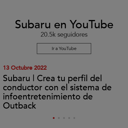
Clic
Subaru en YouTube
para
aceptar
las
20.5k seguidores
cookies
y
reproducir
Ir a YouTube
el
vídeo.
13 Octubre 2022
Subaru | Crea tu perfil del
conductor con el sistema de
infoentretenimiento de
Outback