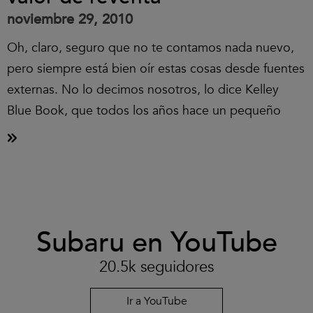
noviembre 29, 2010
Oh, claro, seguro que no te contamos nada nuevo,
pero siempre está bien oír estas cosas desde fuentes
externas. No lo decimos nosotros, lo dice Kelley
Blue Book, que todos los años hace un pequeño
Clic
Subaru en YouTube
para
aceptar
las
20.5k seguidores
cookies
y
reproducir
Ir a YouTube
el