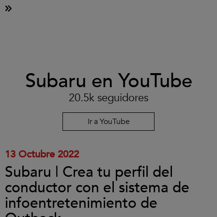
Clic
Subaru en YouTube
para
aceptar
las
20.5k seguidores
cookies
y
reproducir
Ir a YouTube
el
vídeo.
13 Octubre 2022
Subaru | Crea tu perfil del
conductor con el sistema de
infoentretenimiento de