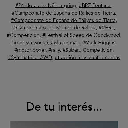
24 Horas de Nürburgring
,
BRZ Pentacar
,
Campeonato de España de Rallies de Tierra
,
Campeonato de España de Rallyes de Tierra
,
Campeonato del Mundo de Rallies
,
CERT
,
Competición
,
Festival of Speed de Goodwood
,
impreza wrx sti
,
isla de man
,
Mark Higgins
,
motor boxer
,
rally
,
Subaru Competición
,
Symmetrical AWD
,
tracción a las cuatro ruedas
De tu interés...