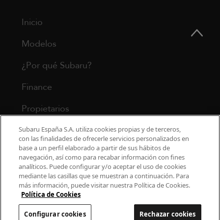
Inicio
Modelos
¿Por qué Subaru?
Finance
Propietarios
Contacto
Subaru España S.A. utiliza cookies propias y de terceros,
con las finalidades de ofrecerle servicios personalizados en
base a un perfil elaborado a partir de sus hábitos de
Universo Subaru
navegación, así como para recabar información con fines
analíticos. Puede configurar y/o aceptar el uso de cookies
mediante las casillas que se muestran a continuación. Para
900 440 044
más información, puede visitar nuestra Política de Cookies.
cac.subaru@subaru.es
Política de Cookies
Aviso Legal
Política de Privacidad
Configurar cookies
Rechazar cookies