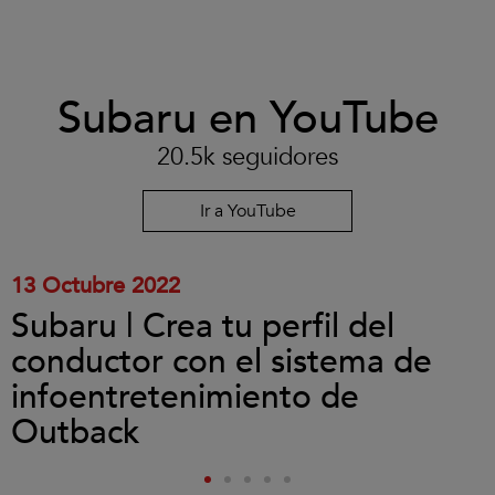
Clic
Subaru en YouTube
para
aceptar
las
20.5k seguidores
cookies
y
reproducir
Ir a YouTube
el
vídeo.
13 Octubre 2022
Subaru | Crea tu perfil del
conductor con el sistema de
infoentretenimiento de
Outback