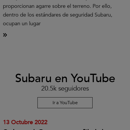
proporcionan agarre sobre el terreno. Por ello,
dentro de los estándares de seguridad Subaru,
ocupan un lugar
Clic
Subaru en YouTube
para
aceptar
las
20.5k seguidores
cookies
y
reproducir
Ir a YouTube
el
vídeo.
13 Octubre 2022