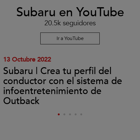
Clic
Subaru en YouTube
para
aceptar
las
20.5k seguidores
cookies
y
reproducir
Ir a YouTube
el
vídeo.
13 Octubre 2022
Subaru | Crea tu perfil del
conductor con el sistema de
infoentretenimiento de
Outback