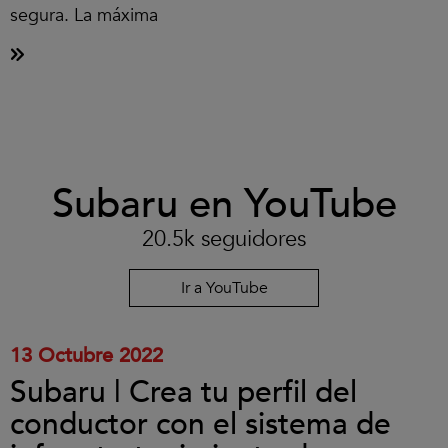
segura. La máxima
Clic
Subaru en YouTube
para
aceptar
las
20.5k seguidores
cookies
y
reproducir
Ir a YouTube
el
vídeo.
13 Octubre 2022
Subaru | Crea tu perfil del
conductor con el sistema de