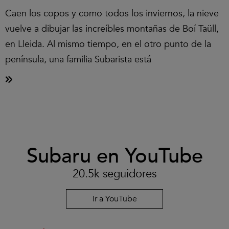
Caen los copos y como todos los inviernos, la nieve
vuelve a dibujar las increíbles montañas de Boí Taüll,
en Lleida. Al mismo tiempo, en el otro punto de la
península, una familia Subarista está
Clic
Subaru en YouTube
para
aceptar
las
20.5k seguidores
cookies
y
reproducir
Ir a YouTube
el
vídeo.