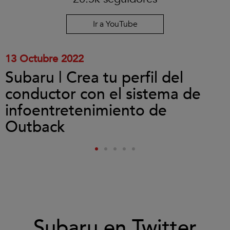
cookies
y
reproducir
Ir a YouTube
el
vídeo.
13 Octubre 2022
Subaru | Crea tu perfil del
conductor con el sistema de
infoentretenimiento de
Outback
Subaru en Twitter