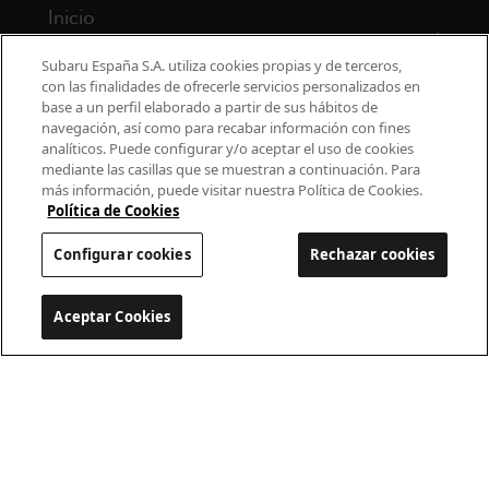
Inicio
Modelos
Subaru España S.A. utiliza cookies propias y de terceros,
con las finalidades de ofrecerle servicios personalizados en
base a un perfil elaborado a partir de sus hábitos de
¿Por qué Subaru?
navegación, así como para recabar información con fines
analíticos. Puede configurar y/o aceptar el uso de cookies
Finance
mediante las casillas que se muestran a continuación. Para
más información, puede visitar nuestra Política de Cookies.
Propietarios
Política de Cookies
Configurar cookies
Rechazar cookies
Contacto
Universo Subaru
Aceptar Cookies
Configurar cookies
900 440 044
cac.subaru@subaru.es
Aviso Legal
Política de Privacidad
Politica de cookies