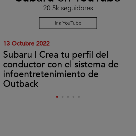
las
20.5k seguidores
cookies
y
reproducir
Ir a YouTube
el
vídeo.
13 Octubre 2022
Subaru | Crea tu perfil del
conductor con el sistema de
infoentretenimiento de
Outback