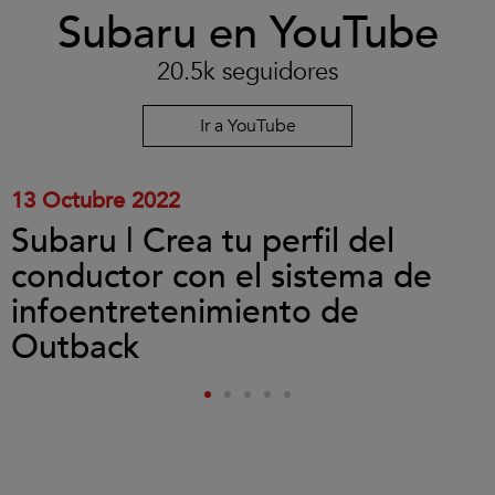
Clic
Subaru en YouTube
para
aceptar
las
20.5k seguidores
cookies
y
reproducir
Ir a YouTube
el
vídeo.
13 Octubre 2022
Subaru | Crea tu perfil del
conductor con el sistema de
infoentretenimiento de
Outback