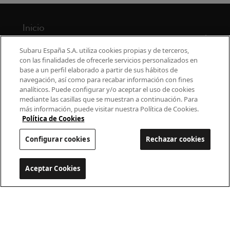
Inicio
Modelos
Subaru España S.A. utiliza cookies propias y de terceros,
con las finalidades de ofrecerle servicios personalizados en
base a un perfil elaborado a partir de sus hábitos de
¿Por qué Subaru?
navegación, así como para recabar información con fines
analíticos. Puede configurar y/o aceptar el uso de cookies
Finance
mediante las casillas que se muestran a continuación. Para
más información, puede visitar nuestra Política de Cookies.
Propietarios
Política de Cookies
Configurar cookies
Rechazar cookies
Contacto
Universo Subaru
Aceptar Cookies
Configurar cookies
900 440 044
cac.subaru@subaru.es
Aviso Legal
Política de Privacidad