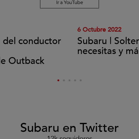
y
Ir a YouTube
reproducir
el
vídeo.
6 Octubre 2022
l del conductor
Subaru | Solte
necesitas y má
de Outback
Subaru en Twitter
12k seguidores