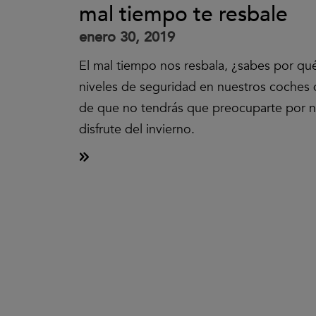
mal tiempo te resbale
enero 30, 2019
El mal tiempo nos resbala, ¿sabes por qu
niveles de seguridad en nuestros coches 
de que no tendrás que preocuparte por n
disfrute del invierno.
Clic
para
aceptar
las
cookies