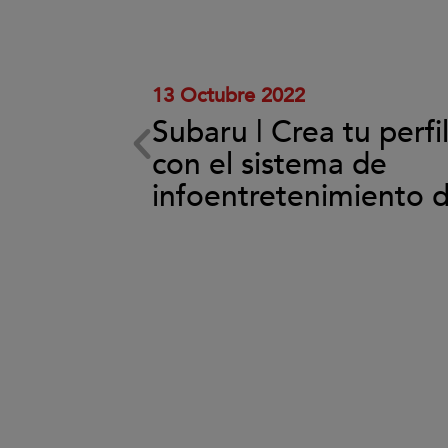
y
reproducir
el
vídeo.
13 Octubre 2022
Subaru | Crea tu perfi
ema de
con el sistema de
back
infoentretenimiento 