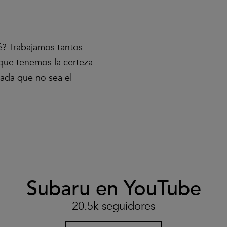
é? Trabajamos tantos
que tenemos la certeza
ada que no sea el
Subaru en YouTube
Clic
para
aceptar
20.5k seguidores
las
cookies