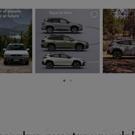
rues
subarues
suba
go 3
Jul 30
J