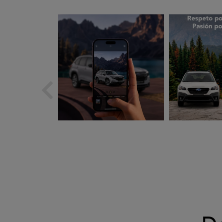
subarues
suba
Ago 5
A