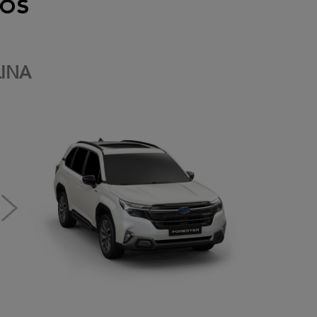
os
INA