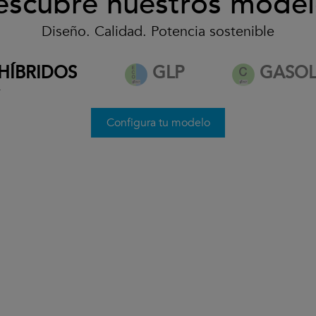
escubre nuestros model
Diseño. Calidad. Potencia sostenible
desde 32.500€*
HÍBRIDOS
GLP
GASOL
*
Ver condiciones
Configura tu modelo