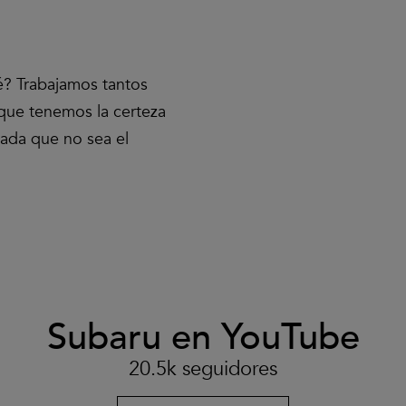
é? Trabajamos tantos
que tenemos la certeza
ada que no sea el
Subaru en YouTube
Clic
para
aceptar
20.5k seguidores
las
cookies