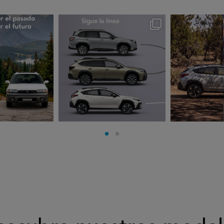
rues
subarues
suba
go 3
Jul 30
J