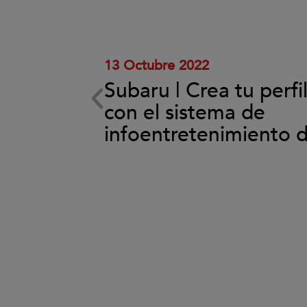
y
reproducir
el
vídeo.
13 Octubre 2022
Subaru | Crea tu perfi
ema de
con el sistema de
back
infoentretenimiento 