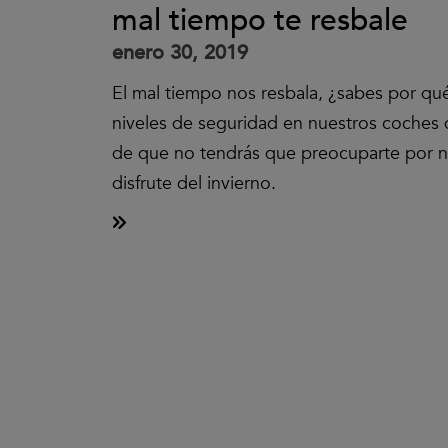
mal tiempo te resbale
enero 30, 2019
El mal tiempo nos resbala, ¿sabes por qu
niveles de seguridad en nuestros coches 
de que no tendrás que preocuparte por n
disfrute del invierno.
Clic
para
aceptar
las
cookies