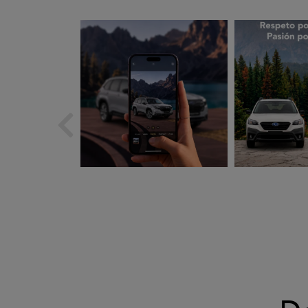
subarues
suba
Ago 5
A