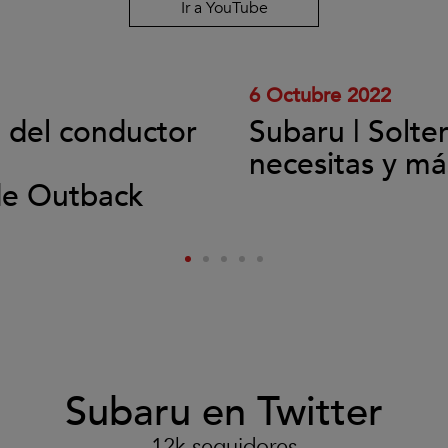
y
Ir a YouTube
reproducir
el
vídeo.
6 Octubre 2022
l del conductor
Subaru | Solte
necesitas y má
de Outback
Subaru en Twitter
12k seguidores