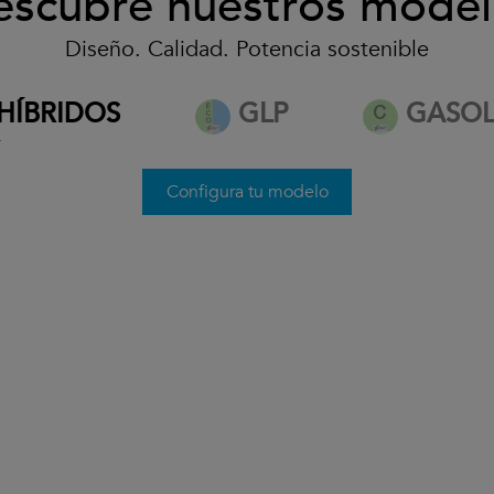
escubre nuestros model
Diseño. Calidad. Potencia sostenible
desde 32.500€*
HÍBRIDOS
GLP
GASOL
*
Ver condiciones
Configura tu modelo