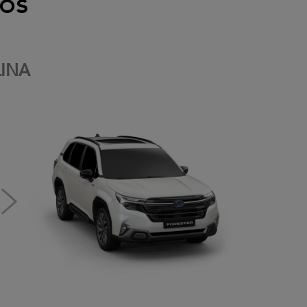
os
INA