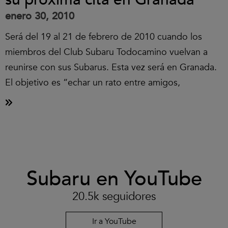
enero 30, 2010
Será del 19 al 21 de febrero de 2010 cuando los
miembros del Club Subaru Todocamino vuelvan a
reunirse con sus Subarus. Esta vez será en Granada.
El objetivo es “echar un rato entre amigos,
Clic
Subaru en YouTube
para
aceptar
las
20.5k seguidores
cookies
y
reproducir
Ir a YouTube
el