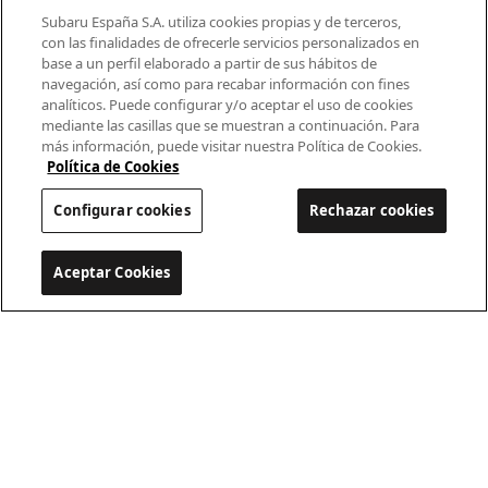
Modelos
Subaru España S.A. utiliza cookies propias y de terceros,
con las finalidades de ofrecerle servicios personalizados en
base a un perfil elaborado a partir de sus hábitos de
¿Por qué Subaru?
navegación, así como para recabar información con fines
analíticos. Puede configurar y/o aceptar el uso de cookies
Finance
mediante las casillas que se muestran a continuación. Para
más información, puede visitar nuestra Política de Cookies.
Propietarios
Política de Cookies
Configurar cookies
Rechazar cookies
Contacto
Universo Subaru
Aceptar Cookies
Configurar cookies
900 440 044
cac.subaru@subaru.es
Aviso Legal
Política de Privacidad
Politica de cookies
Configurar cookies
© 2022 SUBARU España