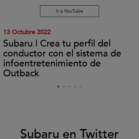
y
reproducir
Ir a YouTube
el
vídeo.
13 Octubre 2022
Subaru | Crea tu perfil del
conductor con el sistema de
infoentretenimiento de
Outback
Subaru en Twitter