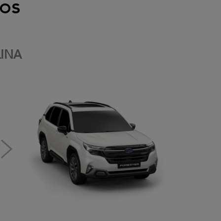
os
INA