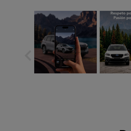
subarues
suba
Ago 5
A