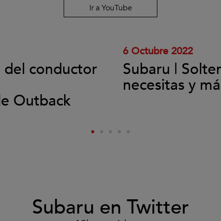
y
Ir a YouTube
reproducir
el
vídeo.
6 Octubre 2022
l del conductor
Subaru | Solte
necesitas y má
de Outback
Subaru en Twitter