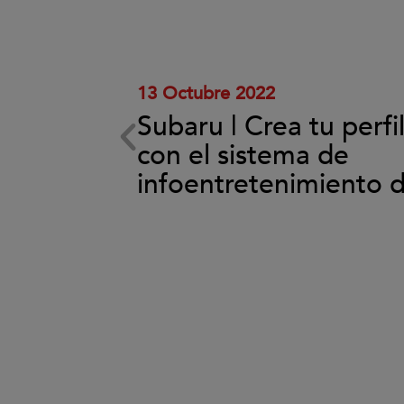
y
reproducir
el
vídeo.
13 Octubre 2022
Subaru | Crea tu perfi
ema de
con el sistema de
back
infoentretenimiento 