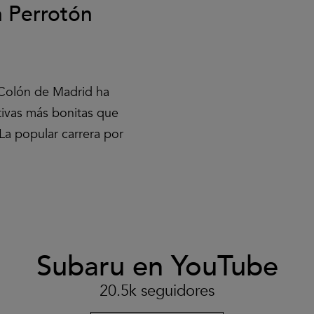
n Perrotón
 Colón de Madrid ha
ativas más bonitas que
La popular carrera por
Subaru en YouTube
Clic
para
aceptar
20.5k seguidores
las
cookies