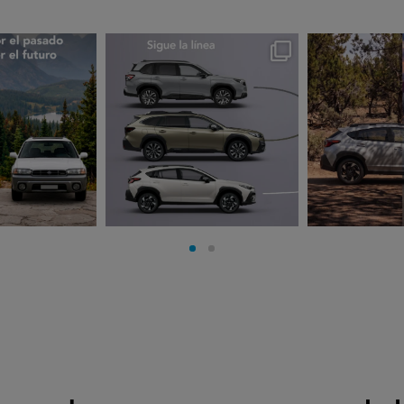
rues
subarues
suba
go 3
Jul 30
J