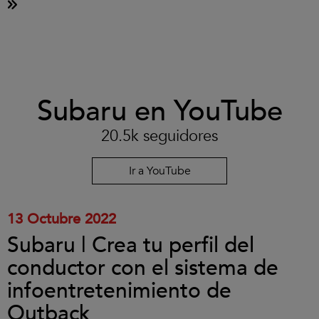
Clic
Subaru en YouTube
para
aceptar
las
20.5k seguidores
cookies
y
reproducir
Ir a YouTube
el
vídeo.
13 Octubre 2022
Subaru | Crea tu perfil del
conductor con el sistema de
infoentretenimiento de
Outback